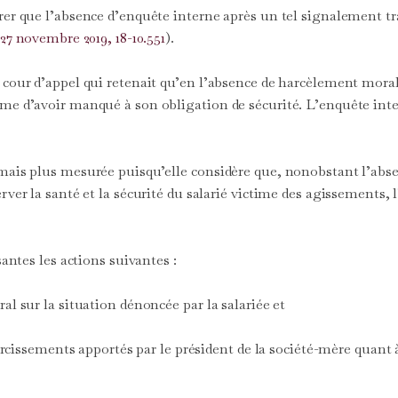
dérer que l’absence d’enquête interne après un tel signalement
 27 novembre 2019, 18-10.551
).
 cour d’appel qui retenait qu’en l’absence de harcèlement moral
ême d’avoir manqué à son obligation de sécurité. L’enquête int
mais plus mesurée puisqu’elle considère que, nonobstant l’absen
erver la santé et la sécurité du salarié victime des agissements
santes les actions suivantes :
al sur la situation dénoncée par la salariée et
claircissements apportés par le président de la société-mère quan