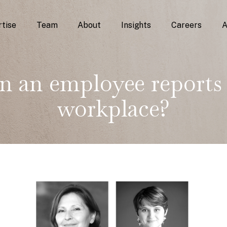
tise
Team
About
Insights
Careers
A
n an employee reports 
workplace?