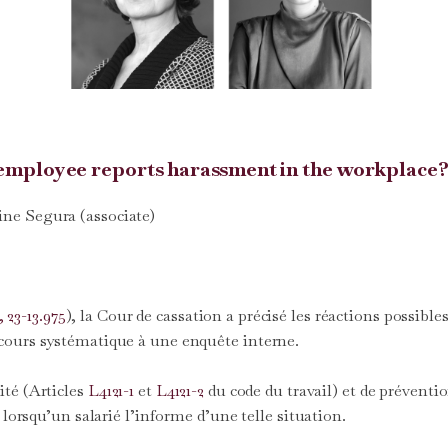
n employee reports harassment in the workplace
ine Segura (associate)
, 23-13.975
), la Cour de cassation a précisé les réactions possib
cours systématique à une enquête interne.
ité (Articles
L4121-1
et
L4121-2
du code du travail) et de préventi
 lorsqu’un salarié l’informe d’une telle situation.