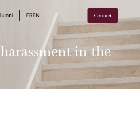
Contact
lumni
FR
EN
harassment in the