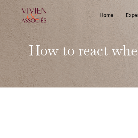
Home
Exper
How to react whe