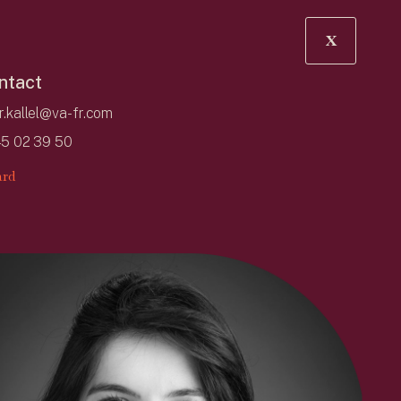
X
ntact
r.kallel@va-fr.com
45 02 39 50
rd