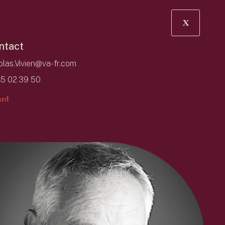
X
ntact
olas.Vivien@va-fr.com
45 02 39 50
rd