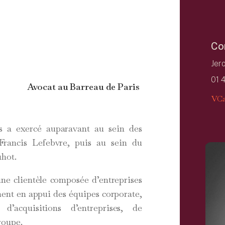
Co
Jer
01 
Avocat au Barreau de Paris
VCa
 a exercé auparavant au sein des
rancis Lefebvre, puis au sein du
hot.
une clientèle composée d’entreprises
ment en appui des équipes corporate,
acquisitions d’entreprises, de
roupe.