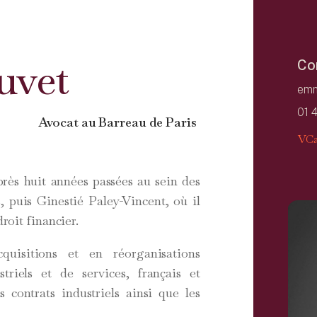
uvet
Co
emm
01 
Avocat au Barreau de Paris
VCa
rès huit années passées au sein des
 puis Ginestié Paley-Vincent, où il
droit financier.
quisitions et en réorganisations
riels et de services, français et
 contrats industriels ainsi que les