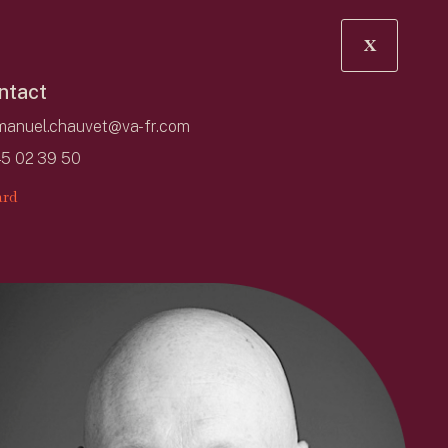
X
ntact
anuel.chauvet@va-fr.com
45 02 39 50
rd